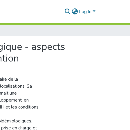
Log In
gique - aspects
ntion
aire de la
ocalisations. Sa
nnait une
eloppement, en
IH et les conditions
épidémiologiques,
a prise en charge et