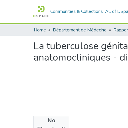
Communities & Collections
All of DSp
Home
Département de Médecine
Rappor
La tuberculose génit
anatomocliniques - di
No
Files