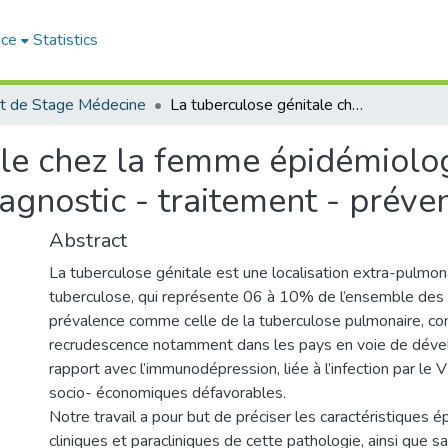
ace
Statistics
t de Stage Médecine
La tuberculose génitale chez la femme épidémiologique - aspects anatomocliniques - diagnostic - traitement - prévention
ale chez la femme épidémiolo
agnostic - traitement - préve
Abstract
La tuberculose génitale est une localisation extra-pulmon
tuberculose, qui représente 06 à 10% de l’ensemble des l
prévalence comme celle de la tuberculose pulmonaire, co
recrudescence notamment dans les pays en voie de dév
rapport avec l’immunodépression, liée à l’infection par le V
socio- économiques défavorables.
Notre travail a pour but de préciser les caractéristiques 
cliniques et paracliniques de cette pathologie, ainsi que s