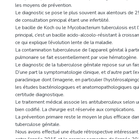
les moyens de prévention.
Le diagnostic se pose le plus souvent aux alentours de 2
de consultation principal étant une infertilité.
Le bacille de Koch ou le Mycobacterium tuberculosis est 
principal, c’est un bacille acido-alcoolo-résistant à croiss
ce qui explique l’évolution lente de la maladie.
La contamination tuberculeuse de l’appareil génital à partir 
pulmonaire se fait essentiellement par voie hématogène.
Le diagnostic de la tuberculose génitale repose sur un fa
D’une part la symptomatologie clinique, et d’autre part l’e
paraclinique dont l’imagerie, en particulier l’hystérosalping
les études bactériologiques et anatomopathologiques qui
certitude diagnostique.
Le traitement médical associe les antituberculeux selon 
bien codifié. La chirurgie est réservée aux complications.
La prévention primaire reste le moyen le plus efficace dans
tuberculose génitale.
Nous avons effectué une étude rétrospective intéressant