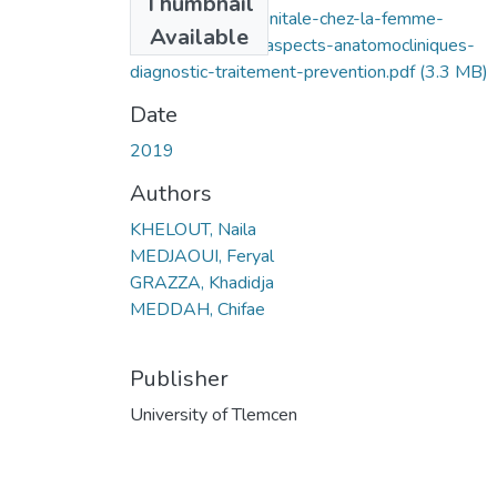
Thumbnail
la-tuberculose-genitale-chez-la-femme-
Available
epidemiologique-aspects-anatomocliniques-
diagnostic-traitement-prevention.pdf
(3.3 MB)
Date
2019
Authors
KHELOUT, Naila
MEDJAOUI, Feryal
GRAZZA, Khadidja
MEDDAH, Chifae
Publisher
University of Tlemcen