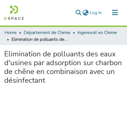
(current)
Log In
Communities & Collections
Home
Département de Chimie
Ingeniorat en Chimie
All of DSpace
Elimination de polluants des eaux d'usines par adsorption sur charbon de chêne en combinaison avec un désinfectant
Statistics
Elimination de polluants des eaux
d'usines par adsorption sur charbon
de chêne en combinaison avec un
désinfectant