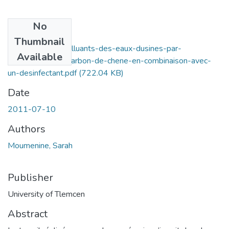
No
Files
Thumbnail
Elimination-de-polluants-des-eaux-dusines-par-
Available
adsorption-sur-charbon-de-chene-en-combinaison-avec-
un-desinfectant.pdf
(722.04 KB)
Date
2011-07-10
Authors
Moumenine, Sarah
Publisher
University of Tlemcen
Abstract