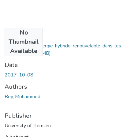
No
Files
Thumbnail
Utilisation-de-lenergie-hybride-renouvelable-dans-les-
Available
fermes.pdf
(6.45 MB)
Date
2017-10-08
Authors
Bey, Mohammed
Publisher
University of Tlemcen