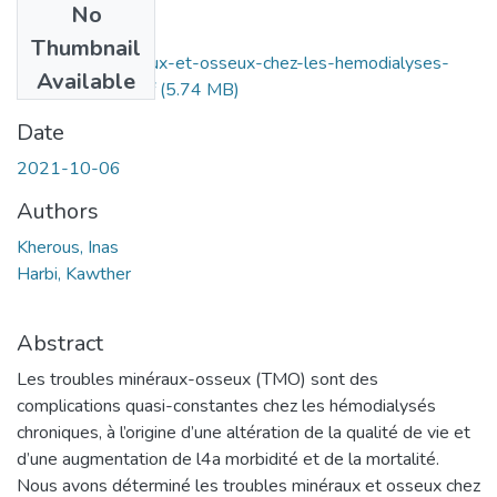
No
Files
Thumbnail
troubles-minereaux-et-osseux-chez-les-hemodialyses-
Available
CHU-Tlemcen.pdf
(5.74 MB)
Date
2021-10-06
Authors
Kherous, Inas
Harbi, Kawther
Abstract
Les troubles minéraux-osseux (TMO) sont des
complications quasi-constantes chez les hémodialysés
chroniques, à l’origine d’une altération de la qualité de vie et
d’une augmentation de l4a morbidité et de la mortalité.
Nous avons déterminé les troubles minéraux et osseux chez