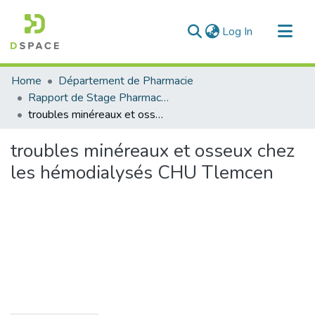
(current)
Log In
Communities & Collections
Home
Département de Pharmacie
All of DSpace
Rapport de Stage Pharmacie
troubles minéreaux et osseux chez les hémodialysés CHU Tlemcen
Statistics
troubles minéreaux et osseux chez
les hémodialysés CHU Tlemcen