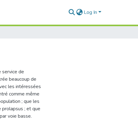
Log In
e service de
ntrée beaucoup de
avec les intéressées
 montré comme même
opulation ; que les
 prolapsus ; et que
 par voie basse.