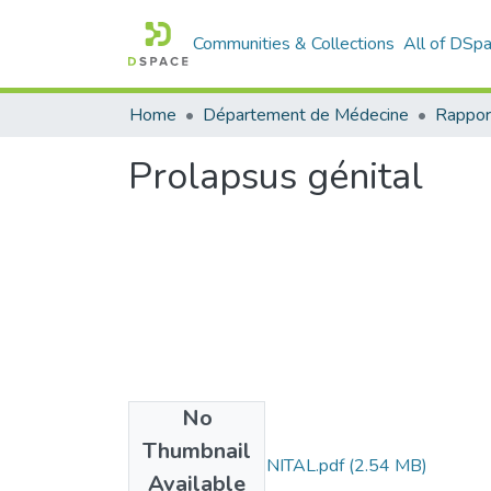
Communities & Collections
All of DSp
Home
Département de Médecine
Rappor
Prolapsus génital
No
Files
Thumbnail
PROLAPSUS-GENITAL.pdf
(2.54 MB)
Available