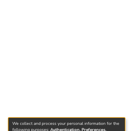
We collect and process your personal information for the
following purposes:
Authentication, Preferences,