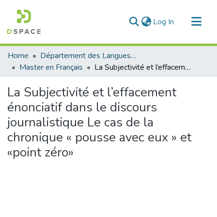
(current)
Log In
Communities & Collections
Home
Département des Langues étrangères
All of DSpace
Master en Français
La Subjectivité et l’effacement énonciatif dans le discours journalistique Le cas de la chronique « pousse avec eux » et «point zéro»
Statistics
La Subjectivité et l’effacement
énonciatif dans le discours
journalistique Le cas de la
chronique « pousse avec eux » et
«point zéro»