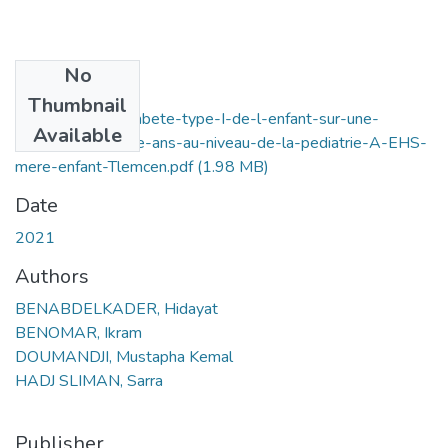
No
Files
Thumbnail
prevalence-du-diabete-type-I-de-l-enfant-sur-une-
Available
periode-de-quatre-ans-au-niveau-de-la-pediatrie-A-EHS-
mere-enfant-Tlemcen.pdf
(1.98 MB)
Date
2021
Authors
BENABDELKADER, Hidayat
BENOMAR, Ikram
DOUMANDJI, Mustapha Kemal
HADJ SLIMAN, Sarra
Publisher