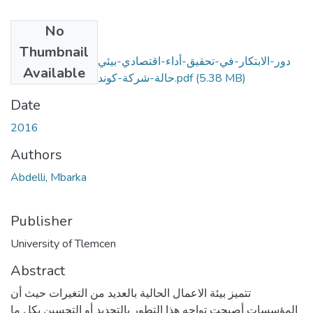
No
Files
Thumbnail
دور-الابتكار-في-تحقيق-أداء-اقتصادي-بيئي-للمؤسسة-دارسة-
Available
(5.38 MB)
حالة-شركة-كوندور-و-مجمع-صيدال.pdf
Date
2016
Authors
Abdelli, Mbarka
Publisher
University of Tlemcen
Abstract
تتميز بيئة الاعمال الحالية بالعديد من التغيرات حيث أن
المؤسسات أصبحت تواجه هذا التطور بالتجديد أو التحسين بكل ما