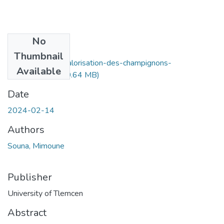
No
Files
Thumbnail
Biodiversite-et-valorisation-des-champignons-
Available
superieurs.pdf
(10.64 MB)
Date
2024-02-14
Authors
Souna, Mimoune
Publisher
University of Tlemcen
Abstract