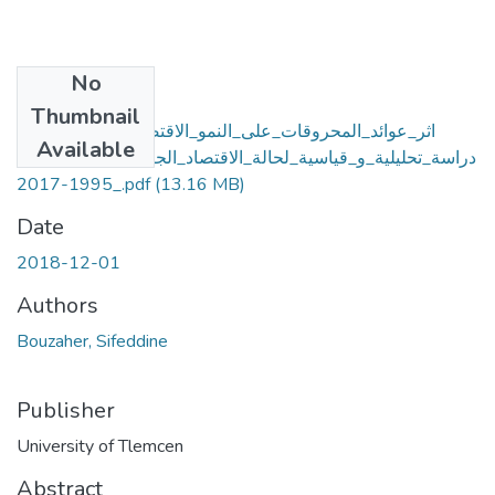
No
Files
Thumbnail
اثر_عوائد_المحروقات_على_النمو_الاقتصادي_و_الحوكمة_-
Available
دراسة_تحليلية_و_قياسية_لحالة_الاقتصاد_الجزائري_خلال_الفترة
_1995-2017.pdf
(13.16 MB)
Date
2018-12-01
Authors
Bouzaher, Sifeddine
Publisher
University of Tlemcen
Abstract