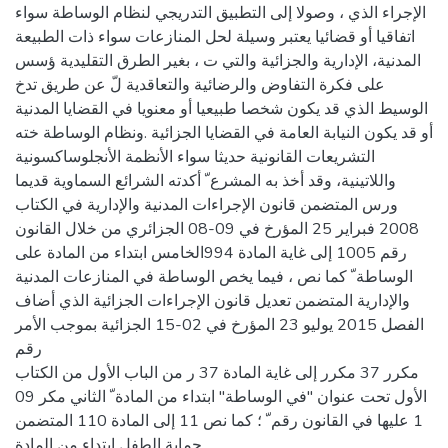
الإجراء الذي ، وصولا إلى التطبيق التدريجي لنظام الوساطة سواء
اتفاقيا أو قضائيا يعتبر وسيلة لحل المنازعات سواء ذات الطبيعة
المدنية، الإدارية والجزائية والتي ت ، بغير الطرق التقليدية ؤسس
على فكرة التفاوض والرضائية والتعاقدية لّ عن طريق تدخ
الوسيط الذي قد يكون شخصا طبيعيا أو معنويا في القضايا المدنية
أو قد يكون النيابة العامة في القضايا الجزائية .ونظام الوساطة خته
التشريعات القانونية حديثا سواء الأنظمة الأنجلوساكسونية
واللاتينية، وقد أخذ به المشرع ّ أكدته الشرائع السماوية قديما
ورس المتضمن قانون الإجراءات المدنية والإدارية في الكتاب
2008 فبراير 25 المؤرخ في 09-08 الجزائري من خلال القانون
رقم 1005 إلى غاية المادة 994الخامس ابتداء من المادة على
الوساطة ّ كما نص ، فيما يخص الوساطة في المنازعات المدنية
والإدارية المتضمن تعديل قانون الإجراءات الجزائية الذي أضاف
الفصل 2015 يوليو 23 المؤرخ في 02-15 الجزائية بموجب الأمر
رقم
مكرر 37 مكرر إلى غاية المادة 37 ر من الباب الأول من الكتاب
الأول تحت عنوان "في الوساطة" ابتداء من المادة ّ الثاني مكر 09
1 عليها في القانون رقم ّ ؛ كما نص 11 إلى المادة 110 المتضمن
حماية الطفل ابتداء من المادة