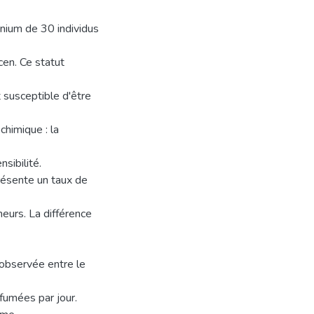
énium de 30 individus
cen. Ce statut
t susceptible d'être
himique : la
sibilité.
résente un taux de
eurs. La différence
 observée entre le
fumées par jour.