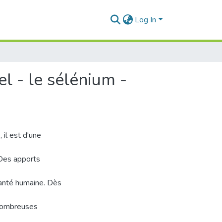
Log In
l - le sélénium -
 il est d'une
 Des apports
santé humaine. Dès
 nombreuses