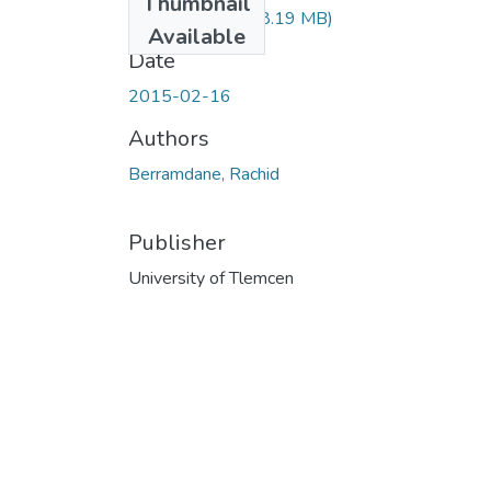
Thumbnail
Berramdane.pdf
(8.19 MB)
Available
Date
2015-02-16
Authors
Berramdane, Rachid
Publisher
University of Tlemcen