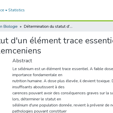
ace
Statistics
n Biologie
Détermination du statut d'un élément trace essentiel - le sélénium - chez les tabagiques tlemceniens
ut d'un élément trace essentie
tlemceniens
Abstract
Le sélénium est un élément trace essentiel. A faible dose,
importance fondamentale en
nutrition humaine. A dose plus élevée, il devient toxique.
insuffisants aboutissent à des
carences pouvant avoir des conséquences graves sur la 
lors, déterminer le statut en
sélénium d'une population donnée, revient à prévenir de
pathologies pouvant constituer