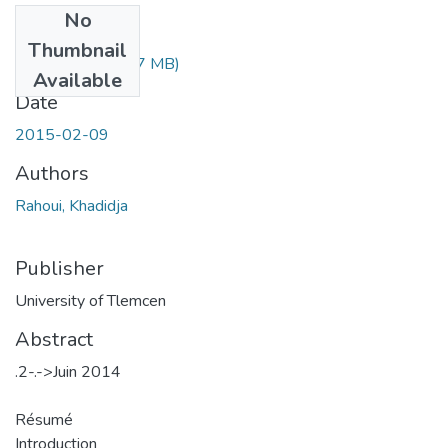
No
Files
Thumbnail
RAHOUI.pdf
(8.97 MB)
Available
Date
2015-02-09
Authors
Rahoui, Khadidja
Publisher
University of Tlemcen
Abstract
.2-.->Juin 2014
Résumé
Introduction