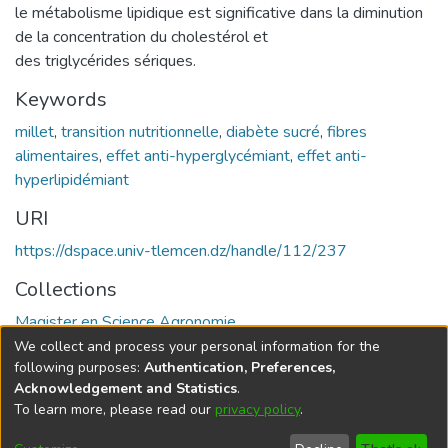
le métabolisme lipidique est significative dans la diminution
de la concentration du cholestérol et
des triglycérides sériques.
Keywords
millet
,
transition nutritionnelle
,
diabète sucré
,
fibres
alimentaires
,
effet anti-hyperglycémiant
,
effet anti-
hyperlipidémiant
URI
https://dspace.univ-tlemcen.dz/handle/112/237
Collections
Magister en Science Agronomie
We collect and process your personal information for the
Full item page
following purposes:
Authentication, Preferences,
Acknowledgement and Statistics
.
To learn more, please read our
privacy policy
.
DSpace software
copyright © 2002-2026
LYRASIS
Cookie
Privacy
End User
Send