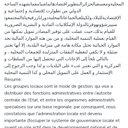
المحليةومعسعيالجزائرالىتطويراقتصادهاتماشيامعماتشهده الساحة
الدولي من تطوارت إقتصادية و إجتماعية و
الإقتصاديةللبلاد،ولكيتلعبالجماعاتالمحليةدورابارزفيحياةالمجتمعوت
سييرشؤونهوفرتالدولة الإمكلانيات المادية و البشرية الضرورية
للقيام بذلك،حيث عملت على توفير المصادر تمويل تمكنها من
القيام بعملية التنمية المحلية، و من بين هته الموارد المالية نجد
الموارد الجيائية تحتل مكانة هامة في ميزانية البلدية، إلا أنها تعتبر
ضئيلة و لا تكفي لتغطية النفقات المتزايدة للجمعات المحلية ، و
بالتالي تلجأ إلى الإعانات التي تتحصل إليها من السلطات و
المركزية و التي تعتبر عبء على البلديات و لذا وجب الرجوع إلى
الإستثمار و العمل على التمويل المحلي و كذا التنمية المحلية.
Resume:
Les groupes locaux sont le mode de gestion, qui vise a
distribuer des fonctions administratives entre i’autorite
centrale de i’Etat, et entre les organismes administratifs
specialises sur une base regionale. par consequent, nous
constatons que I’administration locale est devenu
importante (foccuper le systeme de gouvemance locale et
jouent un role actif dans le developpement national et de