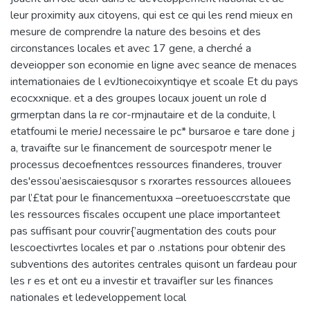
leur proximity aux citoyens, qui est ce qui les rend mieux en
mesure de comprendre la nature des besoins et des
circonstances locales et avec 17 gene, a cherché a
deveiopper son economie en ligne avec seance de menaces
intemationaies de l evJtionecoixyntiqye et scoale Et du pays
ecocxxnique. et a des groupes locaux jouent un role d
grmerptan dans la re cor-rmjnautaire et de la conduite, l
etatfoumi le merieJ necessaire le pc* bursaroe e tare done j
a, travaifte sur le financement de sourcespotr mener le
processus decoefnentces ressources finanderes, trouver
des'essou’aesiscaiesqusor s rxorartes ressources allouees
par l’£tat pour le financementuxxa –oreetuoesccrstate que
les ressources fiscales occupent une place importanteet
pas suffisant pour couvrir{’augmentation des couts pour
lescoectivrtes locales et par o .nstations pour obtenir des
subventions des autorites centrales quisont un fardeau pour
les r es et ont eu a investir et travaifler sur les finances
nationales et ledeveloppement local