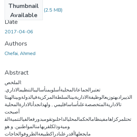
Files
Thumbnail
Chefai Ahmed.pdf
(2.5 MB)
Available
Date
2017-04-06
Authors
Chefai, Ahmed
Abstract
الملخص:
تعتبرالجماعاتالمحليةأسلوبمنأساليبالتنظيمالاداري.
الذييرادبهتوزيعالوظيفةالاداريةبينالسلطةالمركزيةفيالدولةوبينالهيئا
تالاداريةالمتخصصةعلىأساساقليمي , ولهذانجدأنالادارةالمحلية
أصبحت
تحتلمركزاهامفينظامالحكمالمحليالداخلىوتقومبدورفعالفيالتنميةالق
وميةوذلكلقربهامنالمواطنين. و هو
مايجعلهاأقدرعلىادراكطبيعةالظروفوالحاجات