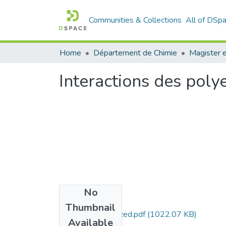
Communities & Collections
All of DSp
Home
Département de Chimie
Magister e
Interactions des poly
No
Files
Thumbnail
Ghazouali-Chahrazed.pdf
(1022.07 KB)
Available