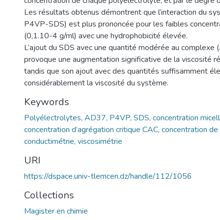
concentration de chaque polyélectrolyte, et par le degré d
Les résultats obtenus démontrent que l’interaction du 
P4VP-SDS) est plus prononcée pour les faibles concent
(0,1.10-4 g/ml) avec une hydrophobicité élevée.
L’ajout du SDS avec une quantité modérée au complex
provoque une augmentation significative de la viscosité r
tandis que son ajout avec des quantités suffisamment él
considérablement la viscosité du système.
Keywords
Polyélectrolytes, AD37, P4VP, SDS, concentration micella
concentration d’agrégation critique CAC, concentration de 
conductimétrie, viscosimétrie
URI
https://dspace.univ-tlemcen.dz/handle/112/1056
Collections
Magister en chimie