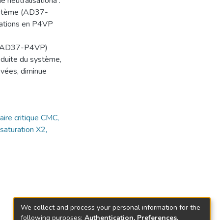
e neutralisationa .
système (AD37-
rations en P4VP
e (AD37-P4VP)
éduite du système,
evées, diminue
ire critique CMC,
saturation X2,
We collect and process your personal information for the
following purposes:
Authentication, Preferences,