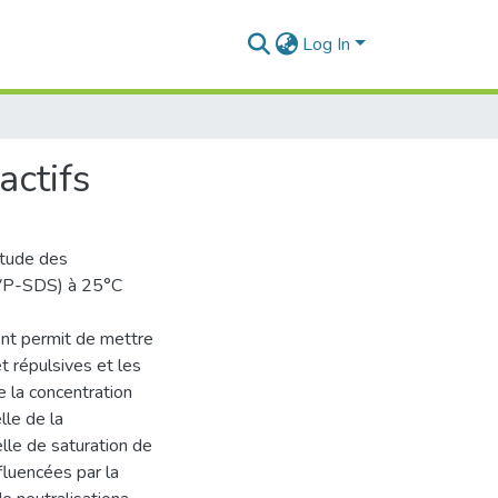
Log In
actifs
étude des
4VP-SDS) à 25°C
ont permit de mettre
t répulsives et les
 la concentration
lle de la
elle de saturation de
fluencées par la