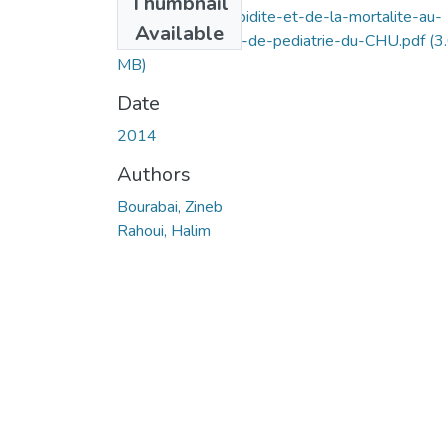
Thumbnail
Etude-de-la-morbidite-et-de-la-mortalite-au-
Available
niveau-du-service-de-pediatrie-du-CHU.pdf
(3
MB)
Date
2014
Authors
Bourabai, Zineb
Rahoui, Halim