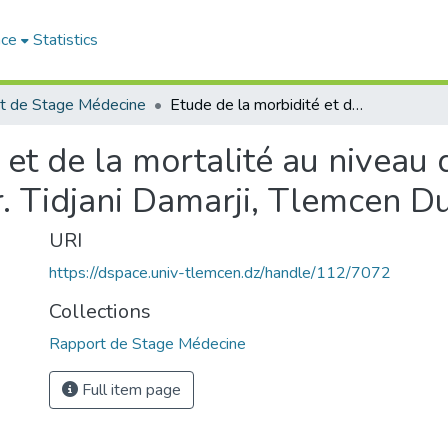
ace
Statistics
t de Stage Médecine
Etude de la morbidité et de la mortalité au niveau du service de pédiatrie du C.H.U. Dr. Tidjani Damarji, Tlemcen Durant l’année 2013
 et de la mortalité au niveau 
r. Tidjani Damarji, Tlemcen D
URI
https://dspace.univ-tlemcen.dz/handle/112/7072
Collections
Rapport de Stage Médecine
Full item page