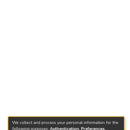
We collect and process your personal information for the
following purposes:
Authentication, Preferences,