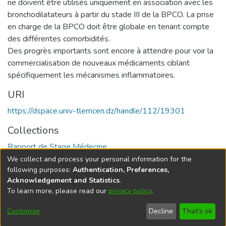
ne doivent être utilisés uniquement en association avec les
bronchodilatateurs à partir du stade III de la BPCO. La prise
en charge de la BPCO doit être globale en tenant compte
des différentes comorbidités.
Des progrès importants sont encore à attendre pour voir la
commercialisation de nouveaux médicaments ciblant
spécifiquement les mécanismes inflammatoires.
URI
https://dspace.univ-tlemcen.dz/handle/112/19301
Collections
Rapport de Stage Médecine
We collect and process your personal information for the
Full item page
following purposes:
Authentication, Preferences,
Acknowledgement and Statistics
.
To learn more, please read our
privacy policy
.
DSpace software
copyright © 2002-2026
LYRASIS
Cookie
Privacy
End User
Send
Customize
Decline
That's ok
settings
policy
Agreement
Feedback