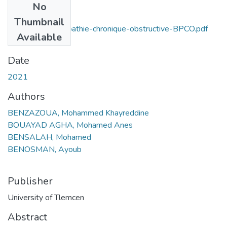
No
Files
Thumbnail
broncho-pneumopathie-chronique-obstructive-BPCO.pdf
Available
(5.54 MB)
Date
2021
Authors
BENZAZOUA, Mohammed Khayreddine
BOUAYAD AGHA, Mohamed Anes
BENSALAH, Mohamed
BENOSMAN, Ayoub
Publisher
University of Tlemcen
Abstract