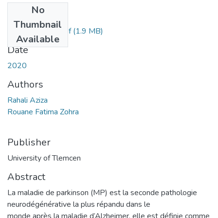
No
Files
Thumbnail
RAHALI_Aziza.pdf
(1.9 MB)
Available
Date
2020
Authors
Rahali Aziza
Rouane Fatima Zohra
Publisher
University of Tlemcen
Abstract
La maladie de parkinson (MP) est la seconde pathologie
neurodégénérative la plus répandu dans le
monde après la maladie d’Alzheimer, elle est définie comme