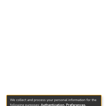
We collect and process your personal information for the
following purposes:
Authentication, Preferences,