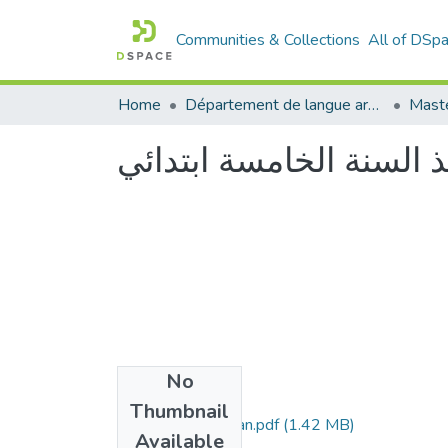
Communities & Collections
All of DSp
Home
Département de langue arabe
Maste
يذ السنة الخامسة ابتدائي
No
Files
Thumbnail
Benmastefa-Hanan.pdf
(1.42 MB)
Available