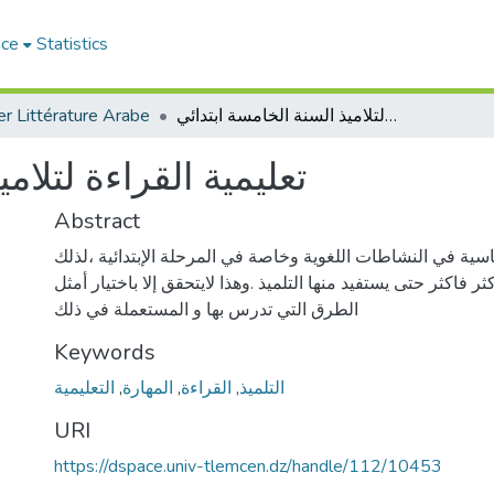
ace
Statistics
r Littérature Arabe
تعليمية القراءة لتلاميذ السنة الخامسة ابتدائي
تعليمية القراءة لتلام
Abstract
اسية في النشاطات اللغوية وخاصة في المرحلة الإبتدائية ،لذلك
ثر فاكثر حتى يستفيد منها التلميذ .وهذا لايتحقق إلا باختيار أمثل
الطرق التي تدرس بها و المستعملة في ذلك
Keywords
التعليمية
,
المهارة
,
القراءة
,
التلميذ
URI
https://dspace.univ-tlemcen.dz/handle/112/10453