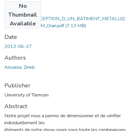
No
Files
Thumbnail
ETUDE_ET_CONCEPTION_D_UN_BATIMENT_METALLIQ
Available
UE_SHOW_ROOM_Oran.pdf
(7.13 MB)
Date
2013-06-27
Authors
Aissaoui, Zineb
Publisher
University of Tlemcen
Abstract
Notre projet nous a permis de dimensionner et de vérifier
individuellement les
éléments de notre show-room sous toute les combinaisons