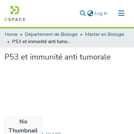
(current)
Log In
Communities & Collections
Home
Département de Biologie
Master en Biologie
All of DSpace
P53 et immunité anti tumorale
Statistics
P53 et immunité anti tumorale
No
Files
Thumbnail