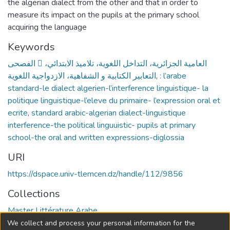
the algerian dialect from the other and that in order to
measure its impact on the pupils at the primary school
acquiring the language
Keywords
الفصحى  العامية الجزائرية، التداخل اللغوية، تلاميذ الابتدائي،
التعابير الكتابية و الشفاهية، الازدواجية اللغوية
,
: l’arabe
standard-le dialect algerien-l’interference linguistique- la
politique linguistique-l’eleve du primaire- l’expression oral et
ecrite
,
standard arabic-algerian dialect-linguistique
interference-the political linguuistic- pupils at primary
school-the oral and written expressions-diglossia
URI
https://dspace.univ-tlemcen.dz/handle/112/9856
Collections
Master Littérature Arabe
We collect and process your personal information for the