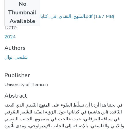
No
Files
Thumbnail
المنهج_النقدي_في_كتابات_خناثة_بن_هاشم.pdf
(1.67 MB)
Available
Date
2024
Authors
شليحي, نوال
Publisher
University of Tlemcen
Abstract
في بحثنا هذا أردنا أن نسلّط الضّوء على المنهج النّقدي الذي اتّبعته
النّاقدة (ابن هاشم) في كتاباتها حول الرّؤية الفنّية للشّعر الصّوفي
في سياقه العرفاني، حيث عالجت في مضمونها الجانب النفسي
والدّيني والفلسفي، بالإضافة إلى الجانب الإيديولوجي، ومدى تأثيره