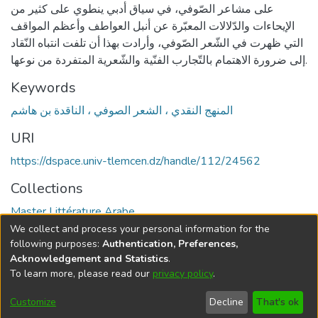
على مشاعر الصّوفي، في سياق أدبي ينطوي على كثير من
الإيحاءات والدّلالات المعبّرة عن أنبل العواطف وأعظم المواقف
التي ظهرت في الشّعر الصّوفي، وأرادت بهذا أن تلفت انتباه النّقاد
إلى ضرورة الاهتمام بالتّجارب الفنّية والشّعرية المتفردة من نوعها.
Keywords
المنهج النقدي ، الشعر الصوفي ، الناقدة بن هاشم
URI
https://dspace.univ-tlemcen.dz/handle/112/24562
Collections
Master Littérature Arabe
We collect and process your personal information for the
Full item page
following purposes:
Authentication, Preferences,
Acknowledgement and Statistics
.
To learn more, please read our
privacy policy
.
DSpace software
copyright © 2002-2026
LYRASIS
Cookie
Privacy
End User
Send
Customize
Decline
That's ok
settings
policy
Agreement
Feedback