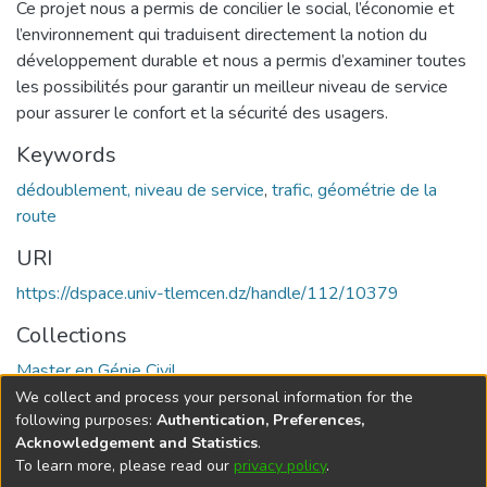
Ce projet nous a permis de concilier le social, l’économie et
l’environnement qui traduisent directement la notion du
développement durable et nous a permis d’examiner toutes
les possibilités pour garantir un meilleur niveau de service
pour assurer le confort et la sécurité des usagers.
Keywords
dédoublement, niveau de service
,
trafic, géométrie de la
route
URI
https://dspace.univ-tlemcen.dz/handle/112/10379
Collections
Master en Génie Civil
We collect and process your personal information for the
Full item page
following purposes:
Authentication, Preferences,
Acknowledgement and Statistics
.
To learn more, please read our
privacy policy
.
DSpace software
copyright © 2002-2026
LYRASIS