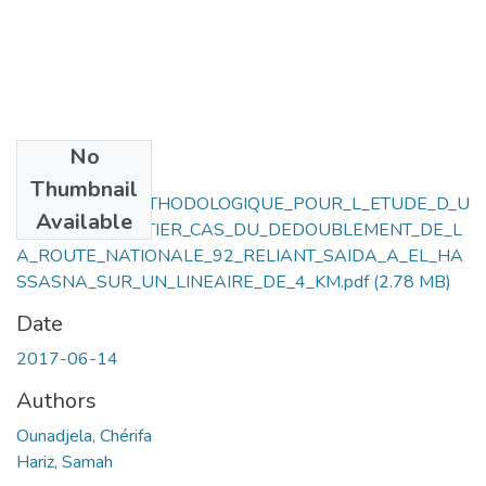
No
Files
Thumbnail
APPROCHE_METHODOLOGIQUE_POUR_L_ETUDE_D_U
Available
N_PROJET_ROUTIER_CAS_DU_DEDOUBLEMENT_DE_L
A_ROUTE_NATIONALE_92_RELIANT_SAIDA_A_EL_HA
SSASNA_SUR_UN_LINEAIRE_DE_4_KM.pdf
(2.78 MB)
Date
2017-06-14
Authors
Ounadjela, Chérifa
Hariz, Samah