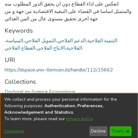
انعكس على اداء القطاع دون ان يحقق الدور المطلوب منه
والمتمثل اساسا في القضاء على التبعية الاقتصادية من جهة و من
جهة اخرى تحقيق مستوى عال من المن الغذائي
Keywords
،التنمية الفلاحية،الدعم الفلاحي،التمويل الفلاحي،السياسة
الفلاحية،الانتاج الفلاحي،القطاع الفلاحي.
URI
https://dspace.univ-tlemcen.dz/handle/112/15662
Collections
Doctorat en Science Economique
We collect and process your personal information for the
Full item page
following purposes:
Authentication, Preferences,
Acknowledgement and Statistics
.
To learn more, please read our
privacy policy
.
DSpace software
copyright © 2002-2026
LYRASIS
Cookie
Privacy
End User
Send
Customize
Decline
That's ok
settings
policy
Agreement
Feedback