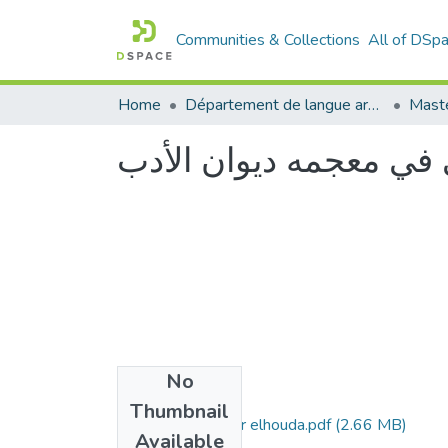
Communities & Collections
All of DSp
Home
Département de langue arabe
Maste
ي في معجمه ديوان الأدب
No
Files
Thumbnail
Berrazougue-Nour elhouda.pdf
(2.66 MB)
Available