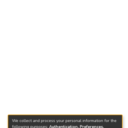
We collect and process your personal information for the
following purposes:
Authentication, Preferences,