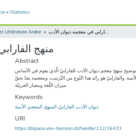
ace
Statistics
r Littérature Arabe
منهج الفارابي في معجمه ديوان الأدب
منهج الفاراب
Abstract
بتوضيح منهج معجم ديوان الأدب للفارابيّ الّذي يقوم في الأساس
نية. والفارابيّ هو رائد هذا النّوع من التّرتيب، ومعجمه يعدّ بحقّ
ميزان اللّغة ومعيار العربيّة.
Keywords
الأبنية
,
المعجم
,
المنهج
,
الفارابيّ
,
ديوان الأدب
URI
https://dspace.univ-tlemcen.dz/handle/112/16433