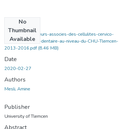
No
Files
Thumbnail
Incidence-et-facteurs-associes-des-cellulites-cervico-
Available
faciales-d-origine-dentaire-au-niveau-du-CHU-Tlemcen-
2013-2016.pdf
(8.46 MB)
Date
2020-02-27
Authors
Mesli, Amine
Publisher
University of Tlemcen
Abstract