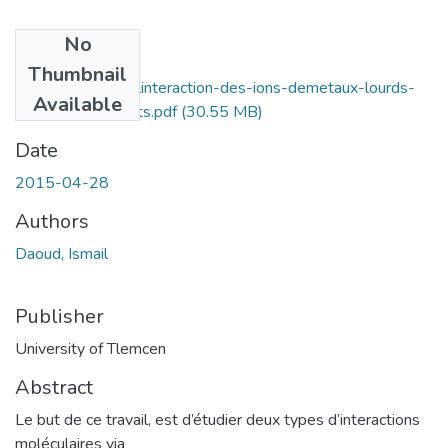
No
Files
Thumbnail
Modelisation-de-linteraction-des-ions-demetaux-lourds-
Available
avec-des-colorants.pdf
(30.55 MB)
Date
2015-04-28
Authors
Daoud, Ismail
Publisher
University of Tlemcen
Abstract
Le but de ce travail, est d’étudier deux types d’interactions
moléculaires via