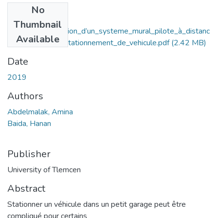
No
Files
Thumbnail
Etude_et_realisation_d’un_systeme_mural_pilote_à_distanc
Available
e_pour_aide_au_stationnement_de_vehicule.pdf
(2.42 MB)
Date
2019
Authors
Abdelmalak, Amina
Baida, Hanan
Publisher
University of Tlemcen
Abstract
Stationner un véhicule dans un petit garage peut être
compliqué pour certains