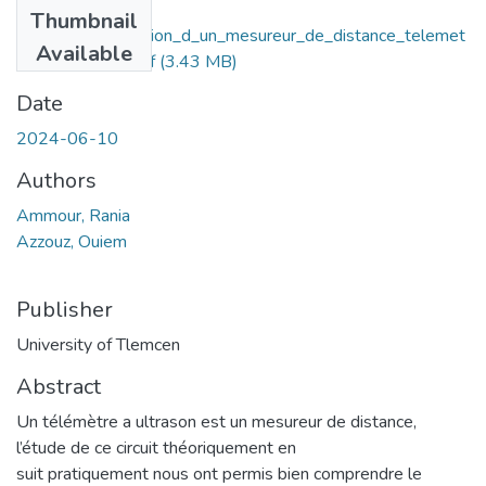
Files
Thumbnail
Etude_et_realisation_d_un_mesureur_de_distance_telemet
Available
re_a_ultrasons.pdf
(3.43 MB)
Date
2024-06-10
Authors
Ammour, Rania
Azzouz, Ouiem
Publisher
University of Tlemcen
Abstract
Un télémètre a ultrason est un mesureur de distance,
l’étude de ce circuit théoriquement en
suit pratiquement nous ont permis bien comprendre le