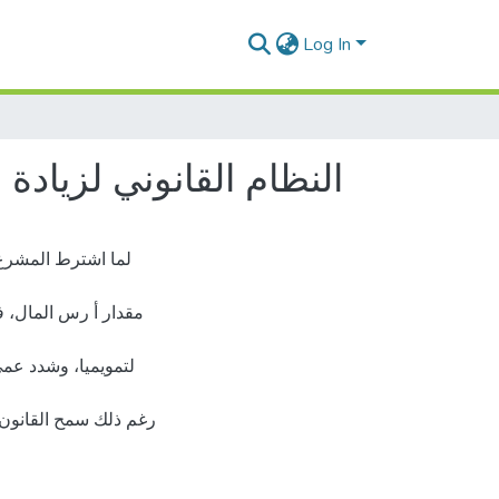
Log In
النظام القانوني لزياد
لما اشترط المشرع 
مقدار أ رس المال، فإ
لتمويميا، وشدد عمى
رغم ذلك سمح القانون ب