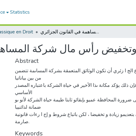
ace
Statistics
assique en Droit
النظام القانوني لزيادة وتخفيض رأس مال شركة المساهمة في القانون الجزائري
ة وتخفيض رأس مال شركة المساهم
Abstract
الج ا زئري أن تكون الوثائق المتعمقة بشركة المساىمة تتضمن
من بين بياناتيا
ن ذلك يؤكد مكانة ىذا الأخير في حياة الشركة باعتباره المصدر
الأساسي
 ضرورة المحافظة عميو بإبقائو ثابتا طيمة حياة الشركة لأنو ىو
ضمانة لدائنييا
تعديمو زيادة و تخفيضا ، لكن باتباع شروط و إج ا رءات قانونية
صارمة.
Keywords