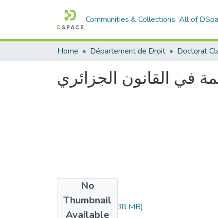
Communities & Collections
All of DSp
Home
Département de Droit
Doctorat Cl
ة في القانون الجزائري
No
Files
Thumbnail
Delammari.pdf
(7.38 MB)
Available