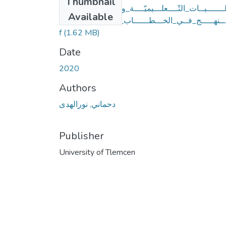
Thumbnail
لـــــــيــات_التّــــعلـــيميّــــة_و_إشكــــــاليــة_الم
Available
ــنهـــــج_فــي_الخـــطــــــاب_اللّســــــــانــــــي.pd
f
(1.62 MB)
Date
2020
Authors
دحماني, نورالهدى
Publisher
University of Tlemcen