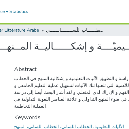
ace
Statistics
الآلـــــــيــات التّــــعلـــيميّــــة و إشكــــــاليــة المــنهـــــج فــي الخـــطــــــاب اللّســــــــانــــــي
r Littérature Arabe
لـــيميّــــة و إشكــــــاليــة المــن
Abstract
دراسة و التطبيق الآليات التعليمية و إشكالية المنهج في الخطاب
لأهمية التي تلعبها تلك الآليات لتسهيل عملية التعليم الجامعي و
هم و الإدراك لدى المتعلم، و لقد أشار البحث أيضا إلى دراسة
ي ضوء المنهج التداولي و علاقة العناصر اللغوية التداولية في
العملية التخاطبية.
Keywords
الآليات التعليمية، الخطاب اللساني، الخطاب اللساني، المنهج