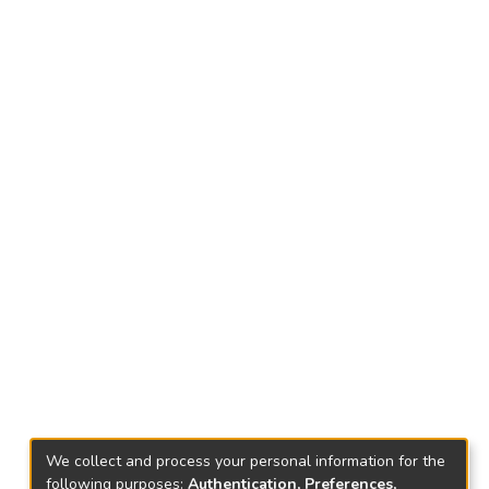
We collect and process your personal information for the
following purposes:
Authentication, Preferences,