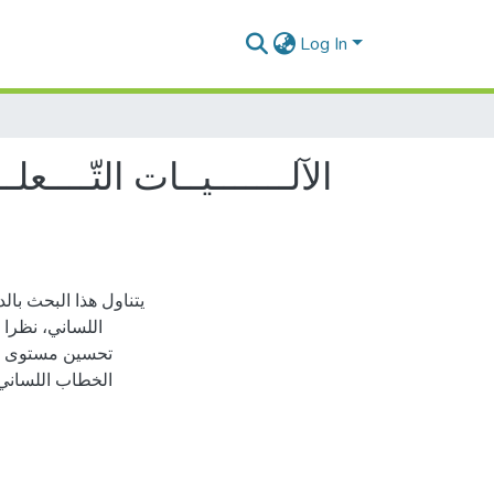
Log In
الآلـــــــيــات التّــــع
يتناول هذا البحث بال
اللساني، نظرا ل
تحسين مستوى الف
الخطاب اللساني ف