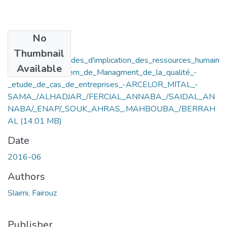
No
Files
Thumbnail
Conditions_et_modes_d'implication_des_ressources_humain
Available
es_dans_un_system_de_Managment_de_la_qualité_-
_etude_de_cas_de_entreprises_-ARCELOR_MITAL_-
SAMA_/ALHADJAR_/FERCIAL_ANNABA_/SAIDAL_AN
NABA/_ENAP/_SOUK_AHRAS_.MAHBOUBA_/BERRAH
AL
(14.01 MB)
Date
2016-06
Authors
Slaimi, Fairouz
Publisher