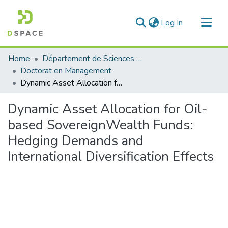
(current)
Log In
Communities & Collections
Home
Département de Sciences Commerciales
All of DSpace
Doctorat en Management
Dynamic Asset Allocation for Oil-based SovereignWealth Funds: Hedging Demands and International Diversification Effects
Statistics
Dynamic Asset Allocation for Oil-
based SovereignWealth Funds:
Hedging Demands and
International Diversification Effects