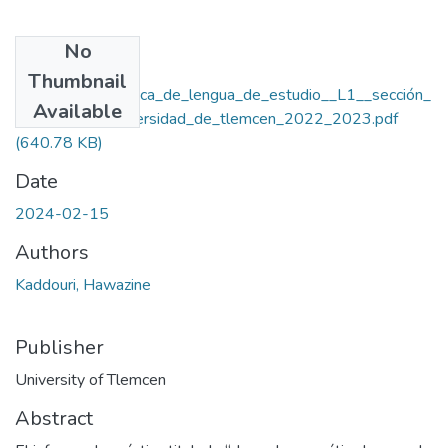
No
Files
Thumbnail
Clase_de_gramática_de_lengua_de_estudio__L1__sección_
Available
de_español_Universidad_de_tlemcen_2022_2023.pdf
(640.78 KB)
Date
2024-02-15
Authors
Kaddouri, Hawazine
Publisher
University of Tlemcen
Abstract