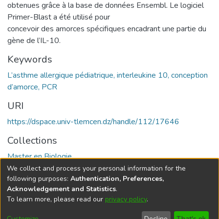
obtenues grâce à la base de données Ensembl. Le logiciel
Primer-Blast a été utilisé pour
concevoir des amorces spécifiques encadrant une partie du
gène de l’IL-10.
Keywords
L’asthme allergique pédiatrique, interleukine 10, conception
d’amorce, PCR
URI
https://dspace.univ-tlemcen.dz/handle/112/17646
Collections
Master en Biologie
We collect and process your personal information for the
Full item page
following purposes:
Authentication, Preferences,
Acknowledgement and Statistics
.
To learn more, please read our
privacy policy
.
DSpace software
copyright © 2002-2026
LYRASIS
Cookie
Privacy
End User
Send
Customize
Decline
That's ok