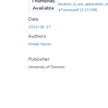
Thumbnail
Conception_et_realisation_d_une_application_
Available
ile_de_tourisme_Ta7wissa.pdf
(3.33 MB)
Date
2024-06-27
Authors
Smadi, Yasser.
Publisher
University of Tlemcen