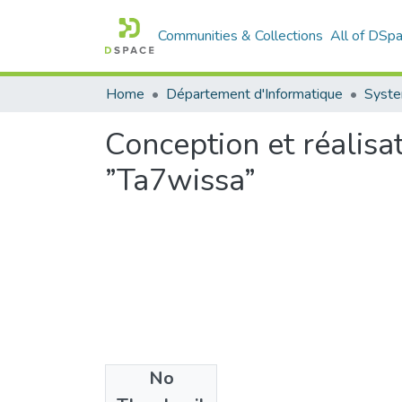
Communities & Collections
All of DSp
Home
Département d'Informatique
Syste
Conception et réalisa
”Ta7wissa”
No
Files