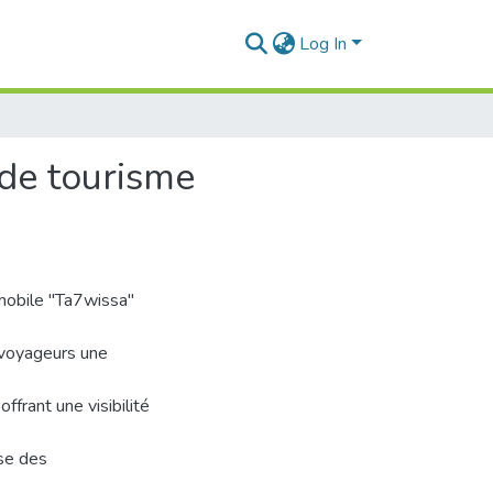
Log In
 de tourisme
mobile "Ta7wissa"
x voyageurs une
ffrant une visibilité
ose des