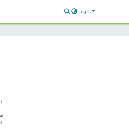
Log In
at
ar
us