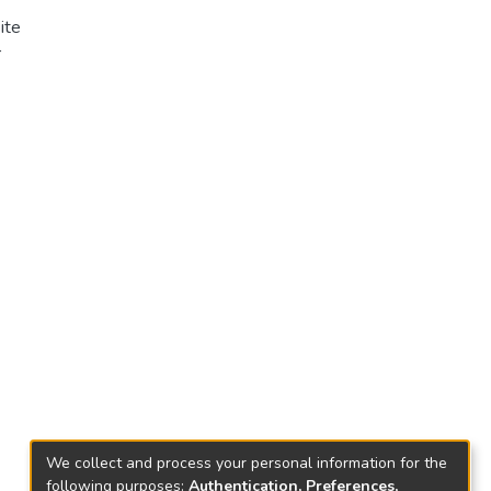
ite
r
We collect and process your personal information for the
following purposes:
Authentication, Preferences,