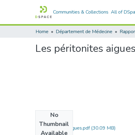
Communities & Collections
All of DSp
Home
Département de Médecine
Rappor
Les péritonites aigue
No
Files
Thumbnail
les-peritonites-aigues.pdf
(30.09 MB)
Available