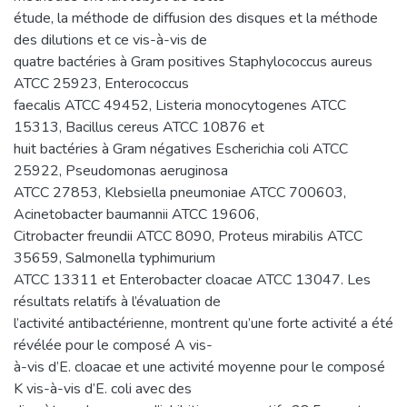
étude, la méthode de diffusion des disques et la méthode
des dilutions et ce vis-à-vis de
quatre bactéries à Gram positives Staphylococcus aureus
ATCC 25923, Enterococcus
faecalis ATCC 49452, Listeria monocytogenes ATCC
15313, Bacillus cereus ATCC 10876 et
huit bactéries à Gram négatives Escherichia coli ATCC
25922, Pseudomonas aeruginosa
ATCC 27853, Klebsiella pneumoniae ATCC 700603,
Acinetobacter baumannii ATCC 19606,
Citrobacter freundii ATCC 8090, Proteus mirabilis ATCC
35659, Salmonella typhimurium
ATCC 13311 et Enterobacter cloacae ATCC 13047. Les
résultats relatifs à l’évaluation de
l’activité antibactérienne, montrent qu’une forte activité a été
révélée pour le composé A vis-
à-vis d’E. cloacae et une activité moyenne pour le composé
K vis-à-vis d’E. coli avec des