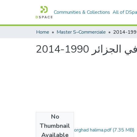
Communities & Collections
All of DSp
Home
Master S–Commerciale
ائر 1990-2014
No
Files
Thumbnail
zeggai nassira - morghad halima.pdf
(7.35 MB)
Available