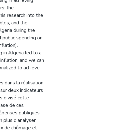
ing in achieving
rs: the
his research into the
ables, and the
lgeria during the
f public spending on
flation).
in Algeria led to a
 inflation, and we can
onalized to achieve
s dans la réalisation
sur deux indicateurs
s divisé cette
base de ces
 dépenses publiques
n plus d’analyser
aux de chômage et