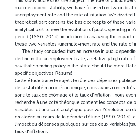
This study addresses the subject: The role of public spend
macroeconomic stability, we have focused on two indicato
unemployment rate and the rate of inflation. We divided t
theoretical part contains the basic concepts of these vari
analytical part to see the evolution of public spending in A
period (1990-2014), in addition to analyzing the impact o
these two variables (unemployment rate and the rate of in
The study concluded that an increase in public spending 
decline in the unemployment rate, a relatively high rate of
say that spending policy in the state should be more Rati
specific objectives Résumé :
Cette étude traite le sujet : le rôle des dépenses publique
de la stabilité macro-économique, nous avons concentrés 
sont: le taux de chômage et le taux d'inflation, . nous avon
recherche à une coté théorique contient les concepts de 
variables, et une coté analytique pour voir l'évolution du
en algérie au cours de la période d'étude (1990-2014), e
l'impact du dépenses publiques sur ces deux variables(t
taux d'inflation).