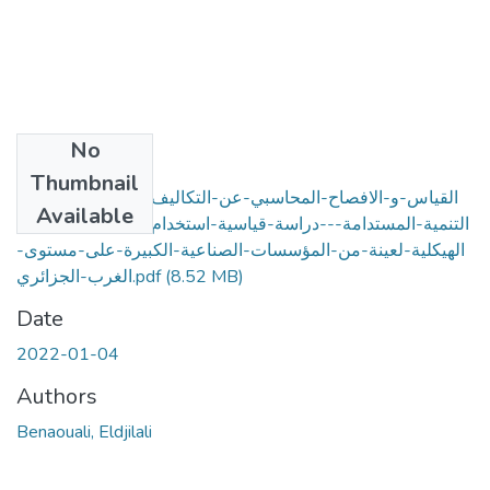
No
Files
Thumbnail
القياس-و-الافصاح-المحاسبي-عن-التكاليف-البيئية-وفق-ابعاد-
Available
التنمية-المستدامة---دراسة-قياسية-استخدام-نمذجة-المعادلات-
الهيكلية-لعينة-من-المؤسسات-الصناعية-الكبيرة-على-مستوى-
(8.52 MB)
الغرب-الجزائري.pdf
Date
2022-01-04
Authors
Benaouali, Eldjilali