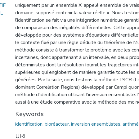
IF
uniquement par un ensemble X, appelé ensemble de vrai
N_
domaine, supposé contenir la valeur réelle x. Nous testo
l’identification se fait via une intégration numérique garanti
de comparaison des inégalités différentielles. Cette appr
développée pour des systèmes d’équations différentiel
le contexte fixé par une règle déduite du théorème de Mül
méthode consiste à transformer le problème avec les condi
incertaines, donc appartenant à un intervalle, en deux pr
déterministes dont la résolution fournit les trajectoires in
supérieures qui englobent de manière garantie toute les s
générées. Par la suite, nous testons la méthode LSCR (L
dominant Correlation Regions) développé par Campi qu’on
méthode d’identification utilisant l’inversion ensembliste
aussi à une étude comparative avec la méthode des moind
Keywords
identification, bioréacteur, inversion ensemblistes, arithm
URI