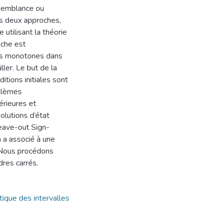
semblance ou
ns deux approches,
e utilisant la théorie
oche est
les monotones dans
ler. Le but de la
tions initiales sont
oblèmes
férieures et
olutions d’état
eave-out Sign-
 a associé à une
. Nous procédons
res carrés.
étique des intervalles