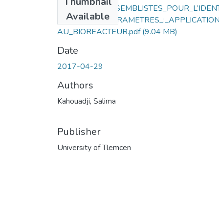
Thumbnail
METHODES_ENSEMBLISTES_POUR_L’IDENT
Available
ICATION_DE_PARAMETRES_:_APPLICATIO
AU_BIOREACTEUR.pdf
(9.04 MB)
Date
2017-04-29
Authors
Kahouadji, Salima
Publisher
University of Tlemcen