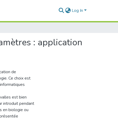
Log In
amètres : application
ication de
gie. Ce choix est
 informatiques
valles est bien
ur introduit pendant
s en biologie ou
eprésentée