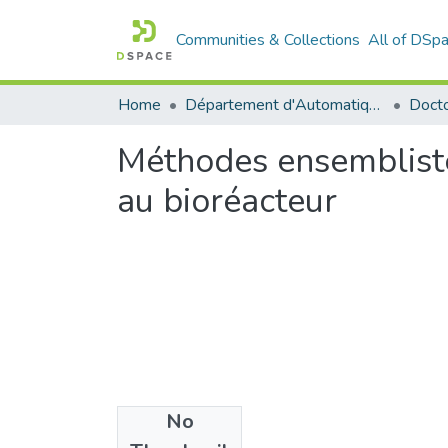
Communities & Collections
All of DSp
Home
Département d'Automatique
Docto
Méthodes ensemblistes
au bioréacteur
No
Files