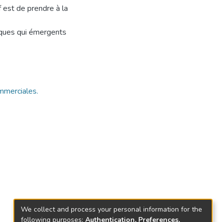
f est de prendre à la
tiques qui émergents
ommerciales.
We collect and process your personal information for the
following purposes:
Authentication, Preferences,