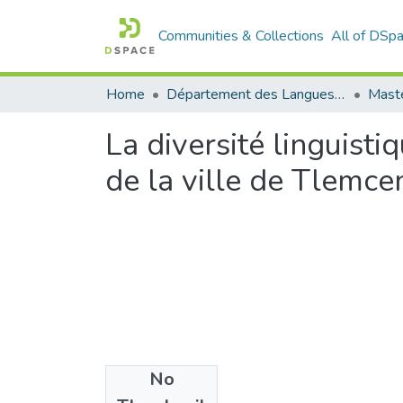
Communities & Collections
All of DSp
Home
Département des Langues étrangères
Maste
La diversité linguist
de la ville de Tlemce
No
Files