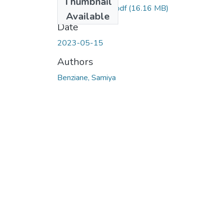
Thumbnail
samiya-benziane.pdf
(16.16 MB)
Available
Date
2023-05-15
Authors
Benziane, Samiya