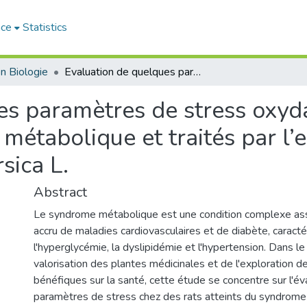
ace
Statistics
n Biologie
Evaluation de quelques paramètres de stress oxydant chez les rats Atteints au syndrome métabolique et traités par l’extrait phénolique des feuilles de Prunus persica L.
s paramètres de stress oxyda
métabolique et traités par l’
sica L.
Abstract
Le syndrome métabolique est une condition complexe ass
accru de maladies cardiovasculaires et de diabète, caractér
l'hyperglycémie, la dyslipidémie et l'hypertension. Dans le
valorisation des plantes médicinales et de l'exploration de
bénéfiques sur la santé, cette étude se concentre sur l'é
paramètres de stress chez des rats atteints du syndrome