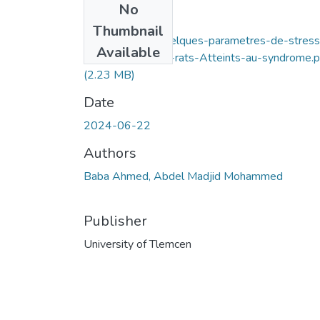
No
Files
Thumbnail
Evaluation-de-quelques-parametres-de-stress
Available
oxydant-chez-les-rats-Atteints-au-syndrome.p
(2.23 MB)
Date
2024-06-22
Authors
Baba Ahmed, Abdel Madjid Mohammed
Publisher
University of Tlemcen