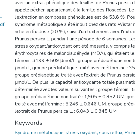
avec un extrait phénolique des feuilles de Prunus persic
appelé pêcher, appartenant à la famille des Rosacées. L
-
l'extraction en composés phénoliques est de 53,8 %. Pour 
df
syndrome métabolique a été induit chez des rats Wistar 
riche en fructose (30 %), suivi d'un traitement avec l'extrai
Prunus persica L. pendant une période de 6 semaines. L
stress oxydant/antioxydant ont été mesurés, y compris le
érythrocytaires de malondialdéhyde (MDA), qui étaient le
témoin : 3199 ± 509 μmol/L, groupe prédiabétique non t
μmol/L, groupe prédiabétique traité avec métformine : 
groupe prédiabétique traité avec l’extrait de Prunus persi
μmol/L. De plus, la capacité antioxydante totale plasmat
déterminée avec les valeurs suivantes : groupe témoin :
groupe prédiabétique non traité : 1,905 ± 0,952 UM, gro
traité avec métformine : 5,246 ± 0,646 UM, groupe prédi
l’extrait de Prunus persica L. : 6,043 ± 0,345 UM.
Keywords
Syndrome métabolique, stress oxydant, sous reflux, Prun