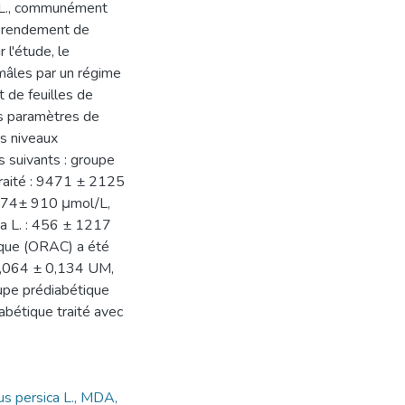
a L., communément
e rendement de
l'étude, le
mâles par un régime
t de feuilles de
es paramètres de
s niveaux
s suivants : groupe
raité : 9471 ± 2125
3574± 910 μmol/L,
ca L. : 456 ± 1217
ique (ORAC) a été
 5,064 ± 0,134 UM,
upe prédiabétique
abétique traité avec
us persica L., MDA,