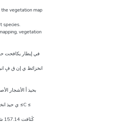
 the vegetation map
t species.
mapping, vegetation
في إيطار يكافحت حذ رْ
بحيذ أ الأشجار الأص