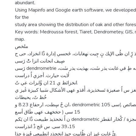
abundant.
Using Mapinfo and Google earth software, we developed
for the
study area showing the distribution of oak and other fores
Key words: Medroussa forest, Tiaret, Dendrometey, GIS, 
map.
ملخص
ٕ ان ظُى الإيك نٕ جٕيت نهغاباث، حٔحسي إدارة ذْا انخزاد، حى ح
صٕيف انحانت انزا تُْ رٔسى
رٔسى dendrrometrie انخزائظ ي إن ق فٕ انبه طٕ في غابت يذر سٔت، بهذيت يذر سٔت،
لٔايت حيارث. أجزي اُ دراست
انخزائظ ي 21 ان ؤًايزاث عي تُ.
غز س اُ صغيزة ئسخذيزة، أٔقذو عهى الأشكال سَبيا كبيزة غٔيز ي
خُظ تً، يحيطاث
ان خً سٕطت، ارحفاع 8.23 و، dendrometric 105 سى(. ي حيذ انخصائص ≤C ≤
حخخهف عهى طَاق أسع ) 15 سى
ن اُ نخحذيذ طبيعت ذْا ان يٓكم dendrometric كٔثافت 157.14 شجزة / كْخار انقطز
39،15 سى. س حًج ذْ انذراست
ئْ غابت غيز ان ظُاييت حيذ انخجذد انطبيعي فٔيزة جذا.