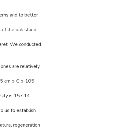
tems and to better
g of the oak stand
aret. We conducted
ones are relatively
 (15 cm ≤ C ≤ 105
nsity is 157.14
d us to establish
natural regeneration