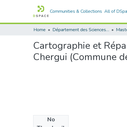
Communities & Collections
All of DSp
Home
Département des Sciences Agronomiques et Forestières
Maste
Cartographie et Répar
Chergui (Commune de
No
Files