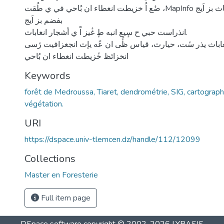
ضٔع اُ خزيطت انغطاء ان بُاحي في ي طُقت ،MapInfo أنبزيجياث بز اَيج Google Earth
بفضم بز اَيج
انذراست حبي ح سٕيع انبه طٕ غٔيز اْ ي أشجار انغاباث.
غاباث يذر سٔت، حيارث، قياس ظَٔى ان عًه يإث انجغزافيت رٔسى
انخزائظ خٔزيطت انغطاء ان بُاحي
Keywords
forêt de Medroussa, Tiaret, dendrométrie, SIG, cartograph
végétation.
URI
https://dspace.univ-tlemcen.dz/handle/112/12099
Collections
Master en Foresterie
Full item page