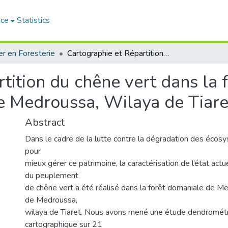
ace
Statistics
r en Foresterie
Cartographie et Répartition du chêne vert dans la forêt de Sdamas Chergui (Commune de Medroussa, Wilaya de Tiaret)
tition du chêne vert dans la
 Medroussa, Wilaya de Tiare
Abstract
Dans le cadre de la lutte contre la dégradation des écosy
pour
mieux gérer ce patrimoine, la caractérisation de l’état actu
du peuplement
de chêne vert a été réalisé dans la forêt domaniale de 
de Medroussa,
wilaya de Tiaret. Nous avons mené une étude dendrométr
cartographique sur 21