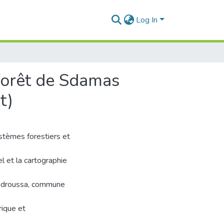
Log In
 forêt de Sdamas
t)
stèmes forestiers et
el et la cartographie
Medroussa, commune
ique et