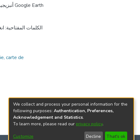
الكلمات المفتاحية: ان
ie, carte de
We collect and process your personal information for the
following purposes:
Authentication, Preferences,
Acknowledgement and Statistics
.
To learn more, please read our
privacy policy
.
Customize
Decline
That's ok