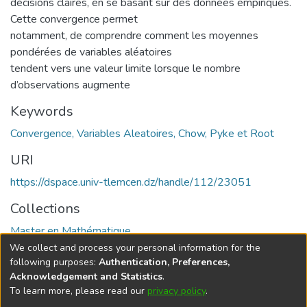
décisions claires, en se basant sur des données empiriques.
Cette convergence permet
notamment, de comprendre comment les moyennes
pondérées de variables aléatoires
tendent vers une valeur limite lorsque le nombre
d’observations augmente
Keywords
Convergence, Variables Aleatoires, Chow, Pyke et Root
URI
https://dspace.univ-tlemcen.dz/handle/112/23051
Collections
Master en Mathématique
We collect and process your personal information for the
Full item page
following purposes:
Authentication, Preferences,
Acknowledgement and Statistics
.
To learn more, please read our
privacy policy
.
DSpace software
copyright © 2002-2026
LYRASIS