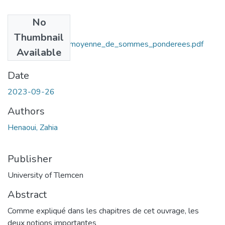
No
Files
Thumbnail
Convergence_en_moyenne_de_sommes_ponderees.pdf
Available
(475.19 KB)
Date
2023-09-26
Authors
Henaoui, Zahia
Publisher
University of Tlemcen
Abstract
Comme expliqué dans les chapitres de cet ouvrage, les
deux notions importantes