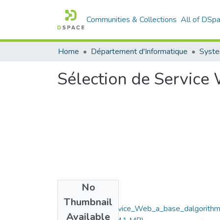
Communities & Collections
All of DSp
Home
Département d'Informatique
Syste
Sélection de Service
No
Files
Thumbnail
Selection_de_Service_Web_a_base_dalgorith
Available