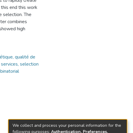
s to rapidly create
this end this work
 selection. The
ater combines
s showed high
tique, qualité de
services, selection
binatorial
We collect and process your personal information for the
following purposes:
Authentication, Preferences,