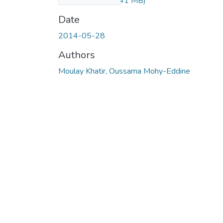
Mimetique.pdf
(1.41 MB)
Date
2014-05-28
Authors
Moulay Khatir, Oussama Mohy-Eddine