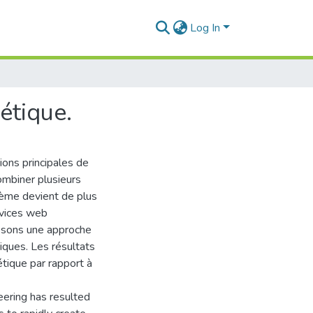
Log In
étique.
ons principales de
combiner plusieurs
lème devient de plus
ervices web
posons une approche
iques. Les résultats
tique par rapport à
ering has resulted