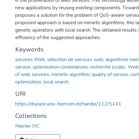
in the proliferation of web services. This technology allow
new applications by reusing existing components. Toward 
proposes a solution for the problem of QoS-aware service
proposed approach is based on mimetic algorithms, this l
genetic operators with local search. The obtained result
efficiency of the suggested approaches.
Keywords
services Web, sélection de services web, algorithme mimé
service, optimisation combinatoire, recherche locale.
,
Web 
of web services, mimetic algorithm, quality of service, com
optimization, local search.
URI
https://dspace.univ-tlemcen.dz/handle/112/5141
Collections
Master SIC