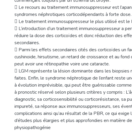
commençant toujours par un schéma dit broyer.
 Le recours au traitement immunosuppresseur est l’apa
syndromes néphrotiques corticodépendants à forte dose.
 Le traitement immunosuppresseur le plus utilisé est l
 L’introduction d’un traitement immunosuppresseur a pe
réduire la dose des corticoïdes et donc réduction des eff
secondaires.
 Parmi les effets secondaires cités des corticoïdes un fa
cushinoide, hirsutisme, un retard de croissance et au fond d
peut avoir une rétinopathie voire une cataracte.
 LGM représente la lésion dominante dans les biopsies 
faites. Enfin, le syndrome néphrotique de l’enfant reste u
à évolution imprévisible, qui peut être guérissable comme
à pronostic réservé selon plusieurs critères y compris : L’
diagnostic, sa corticosensibilité ou corticorésistance, sa p
impureté, sa réponse aux immunosuppresseurs, ses éven
complications ainsi qu’au résultat de la PBR, ce qui exige l
d’études plus élargies et plus approfondies en matière de
physiopathogénie