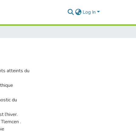
Log In
nts atteints du
athique
ostic du
 l’hiver.
 Tlemcen .
pie