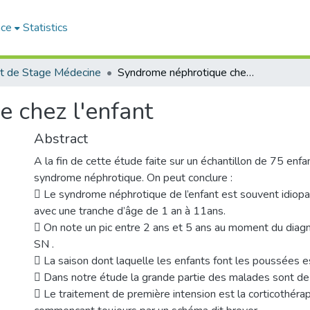
ace
Statistics
t de Stage Médecine
Syndrome néphrotique chez l'enfant
 chez l'enfant
Abstract
A la fin de cette étude faite sur un échantillon de 75 enfa
syndrome néphrotique. On peut conclure :
 Le syndrome néphrotique de l’enfant est souvent idiop
avec une tranche d’âge de 1 an à 11ans.
 On note un pic entre 2 ans et 5 ans au moment du diagn
SN .
 La saison dont laquelle les enfants font les poussées est
 Dans notre étude la grande partie des malades sont de
 Le traitement de première intension est la corticothéra