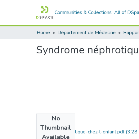
Communities & Collections
All of DSp
Home
Département de Médecine
Rappor
Syndrome néphrotique
No
Files
Thumbnail
syndrome-nephrotique-chez-l-enfant.pdf
(3.28
Available