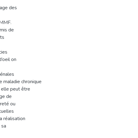
nage des
e MMF.
rmis de
ets
cies
’oeil on
rénales
ne maladie chronique
 elle peut être
âge de
ureté ou
tuelles
a réalisation
 sa