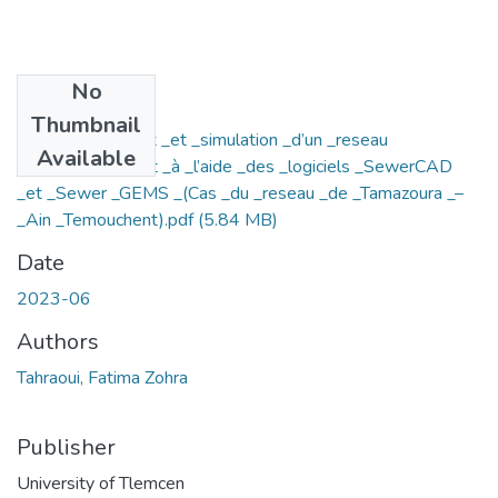
No
Files
Thumbnail
Dimensionnement _et _simulation _d’un _reseau
Available
_d’assainissement _à _l’aide _des _logiciels _SewerCAD
_et _Sewer _GEMS _(Cas _du _reseau _de _Tamazoura _–
_Ain _Temouchent).pdf
(5.84 MB)
Date
2023-06
Authors
Tahraoui, Fatima Zohra
Publisher
University of Tlemcen