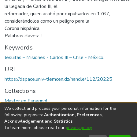
la llegada de Carlos III, el
reformador, quien acabó por expulsarlos en 1767,
considerándolos como un peligro para la
Corona hispánica.
Palabras claves: J
Keywords
Jesuitas – Misiones - Carlos III – Chile - México.
URI
https://dspace.univ-tlemcen.dz/handle/112/20225
Collections
Master en Espagnol
We collect and process your personal information for the
Full item page
following purposes:
Authentication, Preferences,
Acknowledgement and Statistics
.
To learn more, please read our
privacy policy
.
DSpace software
copyright © 2002-2026
LYRASIS